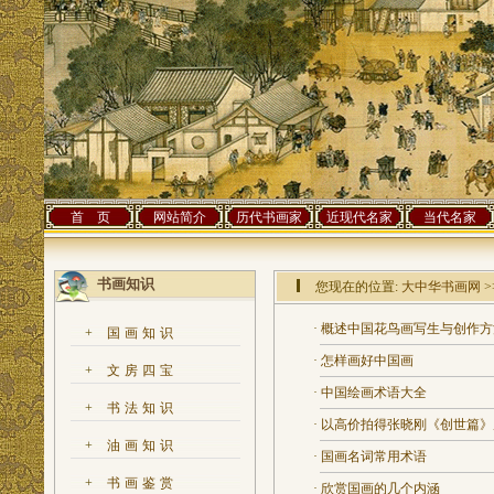
首 页
网站简介
历代书画家
近现代名家
当代名家
书画知识
您现在的位置:
大中华书画网
>
·
概述中国花鸟画写生与创作方
+
国画知识
·
怎样画好中国画
+
文房四宝
·
中国绘画术语大全
+
书法知识
·
以高价拍得张晓刚《创世篇》
+
油画知识
·
国画名词常用术语
+
书画鉴赏
·
欣赏国画的几个内涵