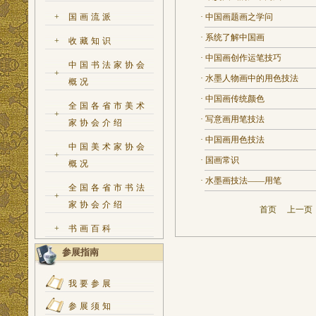
+
国画流派
·
中国画题画之学问
·
系统了解中国画
+
收藏知识
·
中国画创作运笔技巧
中国书法家协会
+
·
水墨人物画中的用色技法
概况
·
中国画传统颜色
全国各省市美术
+
·
写意画用笔技法
家协会介绍
·
中国画用色技法
中国美术家协会
+
·
国画常识
概况
·
水墨画技法——用笔
全国各省市书法
+
家协会介绍
首页
上一
+
书画百科
参展指南
我要参展
参展须知