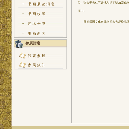
位，张大千当仁不让地占据了毕加索稳坐
+
书画展览消息
江山。
+
书画收藏
目前我国文化市场将迎来大规模洗牌和
+
艺术争鸣
+
书画新闻
参展指南
我要参展
参展须知