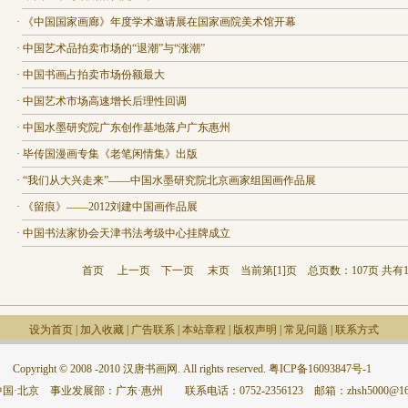
·
《中国国家画廊》年度学术邀请展在国家画院美术馆开幕
·
中国艺术品拍卖市场的“退潮”与“涨潮”
·
中国书画占拍卖市场份额最大
·
中国艺术市场高速增长后理性回调
·
中国水墨研究院广东创作基地落户广东惠州
·
毕传国漫画专集《老笔闲情集》出版
·
“我们从大兴走来”——中国水墨研究院北京画家组国画作品展
·
《留痕》——2012刘建中国画作品展
·
中国书法家协会天津书法考级中心挂牌成立
首页
上一页
下一页
末页
当前第[
1
]页 总页数：107页 共有1
设为首页
|
加入收藏
|
广告联系
|
本站章程
|
版权声明
|
常见问题
|
联系方式
Copyright © 2008 -2010 汉唐书画网. All rights reserved.
粤ICP备16093847号-1
国·北京 事业发展部：广东·惠州 联系电话：0752-2356123 邮箱：zhsh5000@163