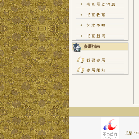
+
书画展览消息
+
书画收藏
+
艺术争鸣
+
书画新闻
参展指南
我要参展
参展须知
总部：中