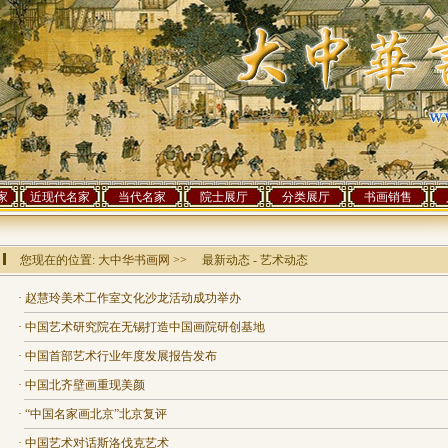
家
近现代名家
当代名家
院士展厅
分类展厅
书画销售
您现在的位置:
大中华书画网
>> 最新动态 - 艺术动态
·
赵慧玲美术工作室文化沙龙活动成功举办
·
中国艺术研究院在无锡打造中国画院研创基地
·
中国首部艺术行业年度发展报告发布
·
中国北齐壁画重现美颜
·
“中国名家画北京”北京复评
·
中国艺术对话斯洛伐克艺术