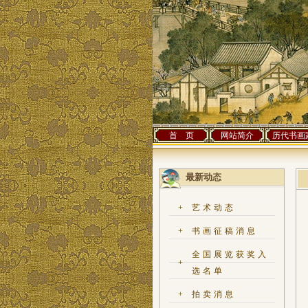
首 页
网站简介
历代书画
最新动态
+
艺术动态
+
书画征稿消息
全国展览获奖入
+
选名单
+
拍卖消息