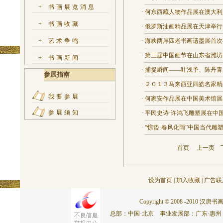
+
书画展览消息
·
何东西藏人物作品展在澳大利
+
书画收藏
·
俄罗斯油画精品展在天津举行
+
艺术争鸣
·
海峡两岸四老书画遗墨展首次
·
第三届中国画节在山东省潍坊
+
书画新闻
·
捕捉瞬间——叶浅予、陈丹青
参展指南
·
２０１３马来西亚四皓名家精
我要参展
·
何家安作品展在中国美术馆展
参展须知
·
平民史诗·许鸿飞雕塑展在中
·
“惊蛰·春风化雨”中国当代雕
首页
上一页
设为首页
|
加入收藏
|
广告联
Copyright © 2008 -2010 汉唐书画网.
总部：中国·北京 事业发展部：广东·惠州 联系电话