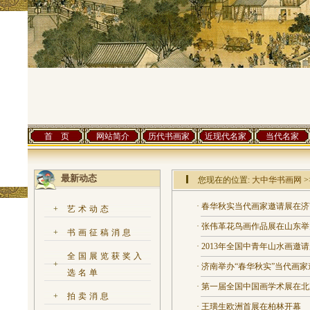
首 页
网站简介
历代书画家
近现代名家
当代名家
最新动态
您现在的位置:
大中华书画网
>
·
春华秋实当代画家邀请展在济
+
艺术动态
·
张伟革花鸟画作品展在山东举
+
书画征稿消息
·
2013年全国中青年山水画邀
全国展览获奖入
+
·
济南举办“春华秋实”当代画家
选名单
·
第一届全国中国画学术展在北
+
拍卖消息
·
王璜生欧洲首展在柏林开幕