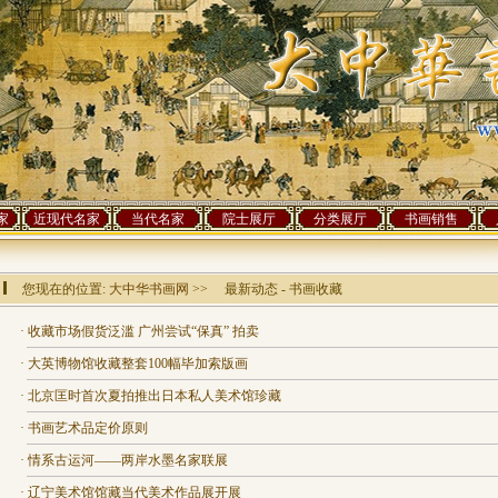
家
近现代名家
当代名家
院士展厅
分类展厅
书画销售
您现在的位置:
大中华书画网
>> 最新动态 - 书画收藏
·
收藏市场假货泛滥 广州尝试“保真” 拍卖
·
大英博物馆收藏整套100幅毕加索版画
·
北京匡时首次夏拍推出日本私人美术馆珍藏
·
书画艺术品定价原则
·
情系古运河——两岸水墨名家联展
·
辽宁美术馆馆藏当代美术作品展开展